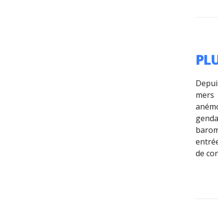
PL
Depuis
mers 
anémo
genda
barom
entrée
de con