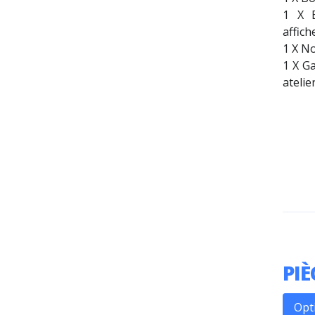
1 X B
affich
1 X No
1 X G
atelie
PIÈ
Opt