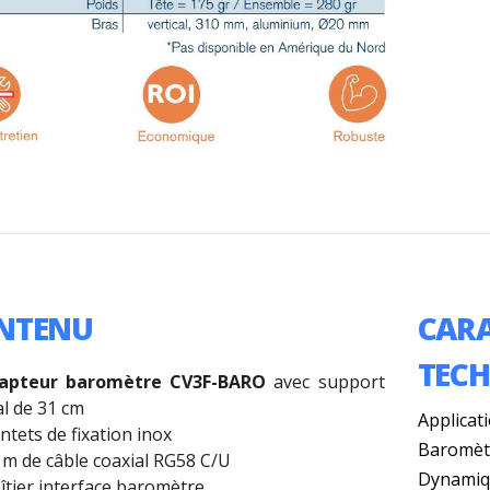
NTENU
CARA
TEC
pteur baromètre CV3F-BARO
avec support
al de 31 cm
Applicat
ntets de fixation inox
Baromètr
 m de câble coaxial RG58 C/U
Dynamiqu
îtier interface baromètre