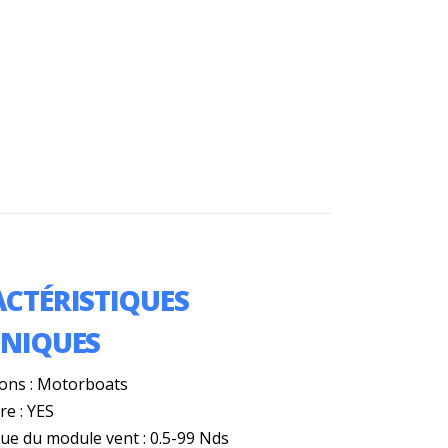
CTÉRISTIQUES
HNIQUES
ions : Motorboats
e : YES
e du module vent : 0.5-99 Nds