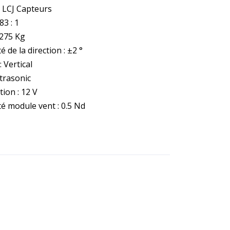
 LCJ Capteurs
3 : 1
.275 Kg
té de la direction : ±2 °
 Vertical
ltrasonic
ion : 12 V
té module vent : 0.5 Nd