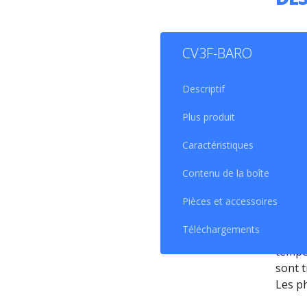
LE
C
CV3F-BARO
ANÉ
CAP
Descriptif
Plus produit
Le c
inte
Caractéristiques
atmos
stand
Contenu de la boîte
La ga
Pièces et accessoires
1050 
sensib
Téléchargements
Les d
tempé
sont 
Les p