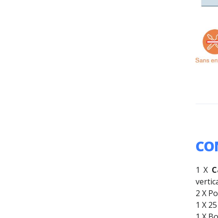
CO
1 X
Ca
vertic
2 X Po
1 X 25
1 X Bo