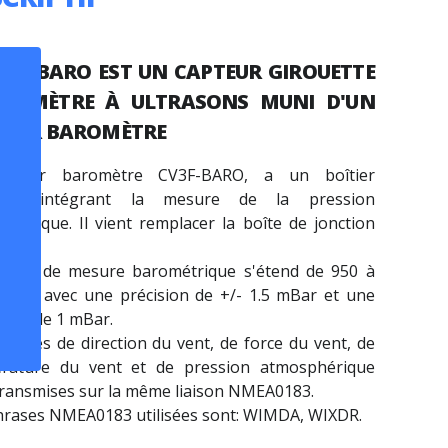
V3F-BARO
EST UN CAPTEUR GIROUETTE
MOMÈTRE À ULTRASONS MUNI D'UN
TEUR BAROMÈTRE
apteur baromètre CV3F-BARO, a un boîtier
rface intégrant la mesure de la pression
phérique. Il vient remplacer la boîte de jonction
ard.
mme de mesure barométrique s'étend de 950 à
mBar avec une précision de +/- 1.5 mBar et une
ilité de 1 mBar.
onnées de direction du vent, de force du vent, de
rature du vent et de pression atmosphérique
transmises sur la même liaison NMEA0183.
hrases NMEA0183 utilisées sont: WIMDA, WIXDR.