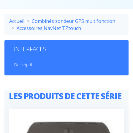
Accueil
Combinés sondeur GPS multifonction
Accessoires NavNet TZtouch
INTERFACES
Descriptif
LES PRODUITS DE CETTE SÉRIE