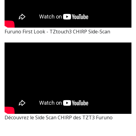
Furuno First Look - TZtouch3 CHIRP Side-Scan
Découvrez le Side Scan CHIRP des TZT3 Furuno