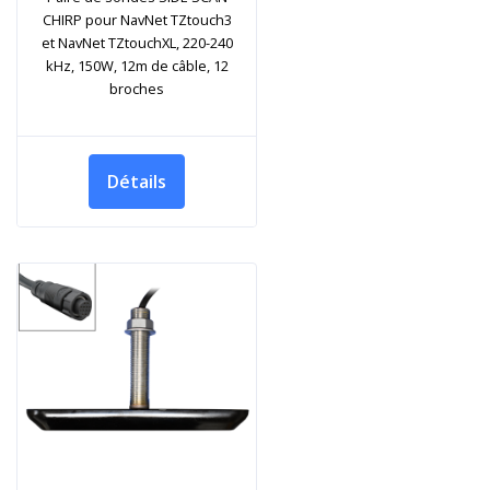
CHIRP pour NavNet TZtouch3
et NavNet TZtouchXL, 220-240
kHz, 150W, 12m de câble, 12
broches
Détails