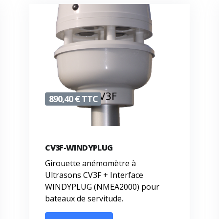
890,40 € TTC
CV3F-WINDYPLUG
Girouette anémomètre à
Ultrasons CV3F + Interface
WINDYPLUG (NMEA2000) pour
bateaux de servitude.