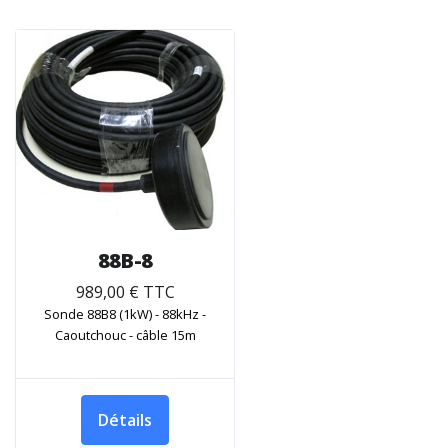
88B-8
989,00 € TTC
Sonde 88B8 (1kW) - 88kHz -
Caoutchouc - câble 15m
Détails