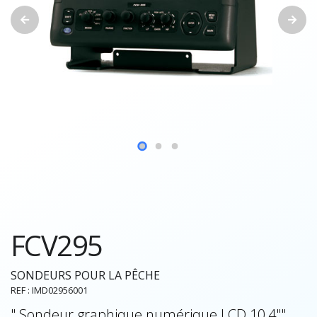
FCV295
SONDEURS POUR LA PÊCHE
REF : IMD02956001
" Sondeur graphique numérique LCD 10,4""