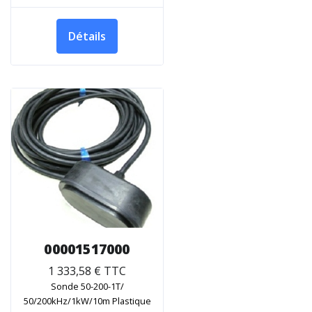
Détails
00001517000
1 333,58 € TTC
Sonde 50-200-1T/
50/200kHz/1kW/10m Plastique