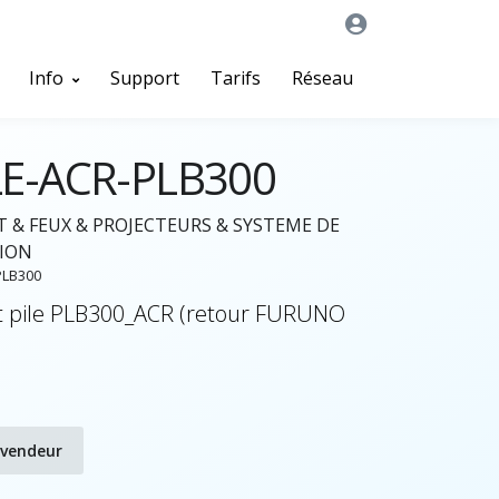
Info
Support
Tarifs
Réseau
LE-ACR-PLB300
T & FEUX & PROJECTEURS & SYSTEME DE
ION
PLB300
pile PLB300_ACR (retour FURUNO
evendeur