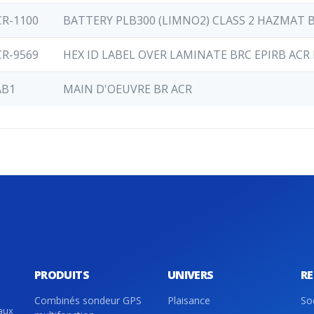
CR-1100
BATTERY PLB300 (LIMNO2) CLASS 2 HAZMAT 
CR-9569
HEX ID LABEL OVER LAMINATE BRC EPIRB ACR 
AB1
MAIN D'OEUVRE BR ACR
PRODUITS
UNIVERS
R
Combinés sondeur GPS
Plaisance
So
aux