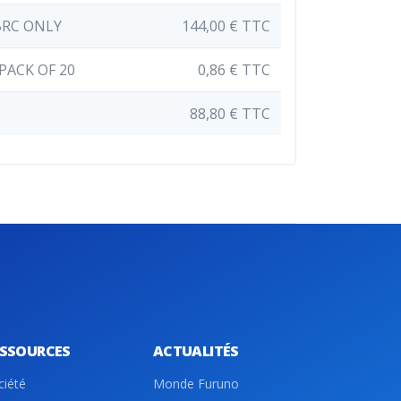
BRC ONLY
144,00 € TTC
PACK OF 20
0,86 € TTC
88,80 € TTC
ESSOURCES
ACTUALITÉS
ciété
Monde Furuno