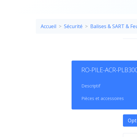
Accueil
Sécurité
Balises & SART & Fe
RO-PILE-ACR-PLB30
Descriptif
Pièces et accessoires
PIÈ
Opt