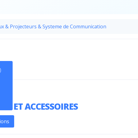
ux & Projecteurs & Systeme de Communication
0
CES ET ACCESSOIRES
ions