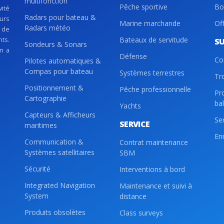
multifonction
Pêche sportive
Bo
vité
Radars pour bateau &
eurs
Marine marchande
Of
Radars météo
 de
nts.
Bateaux de servitude
S
Sondeurs & Sonars
on a
Défense
Co
Pilotes automatiques &
Compas pour bateau
Systèmes terrestres
Tr
Positionnement &
Pêche professionnelle
Pr
Cartographie
ba
Yachts
Capteurs & Afficheurs
Se
SERVICE
maritimes
En
Communication &
Contrat maintenance
Systèmes satellitaires
SBM
Sécurité
Interventions à bord
Integrated Navigation
Maintenance et suivi à
System
distance
Produits obsolètes
Class surveys