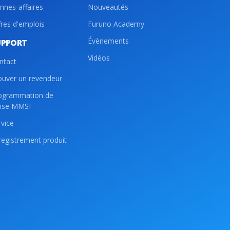
nnes-affaires
Nouveautés
fres d'emplois
Furuno Academy
Évènements
UPPORT
Vidéos
ntact
ouver un revendeur
ogrammation de
lise MMSI
rvice
registrement produit