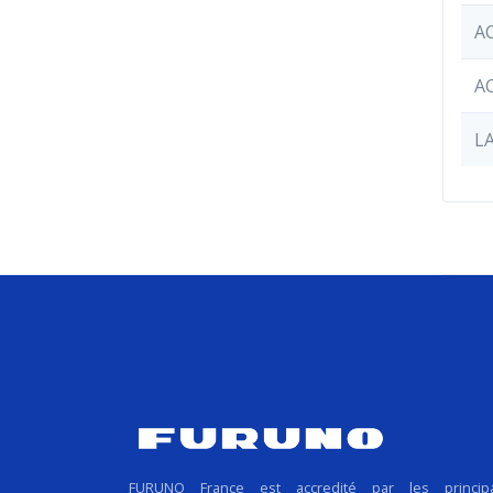
A
A
L
FURUNO France est accredité par les princip