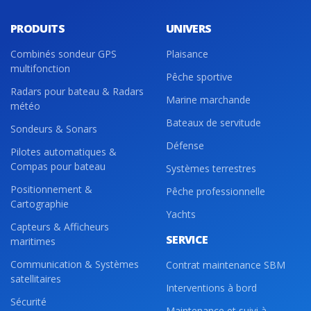
PRODUITS
UNIVERS
Combinés sondeur GPS
Plaisance
multifonction
Pêche sportive
Radars pour bateau & Radars
Marine marchande
météo
Bateaux de servitude
Sondeurs & Sonars
Défense
Pilotes automatiques &
Compas pour bateau
Systèmes terrestres
Positionnement &
Pêche professionnelle
Cartographie
Yachts
Capteurs & Afficheurs
SERVICE
maritimes
Communication & Systèmes
Contrat maintenance SBM
satellitaires
Interventions à bord
Sécurité
Maintenance et suivi à