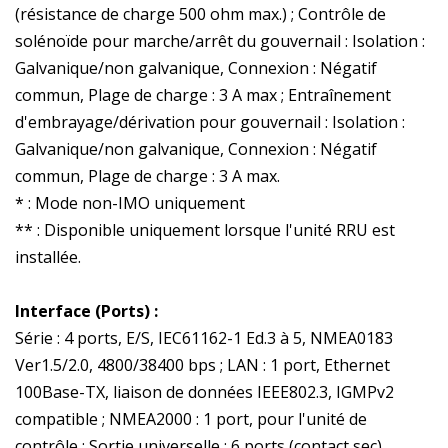
(résistance de charge 500 ohm max.) ; Contrôle de
solénoïde pour marche/arrêt du gouvernail : Isolation :
Galvanique/non galvanique, Connexion : Négatif
commun, Plage de charge : 3 A max ; Entraînement
d'embrayage/dérivation pour gouvernail : Isolation :
Galvanique/non galvanique, Connexion : Négatif
commun, Plage de charge : 3 A max.
* : Mode non-IMO uniquement
** : Disponible uniquement lorsque l'unité RRU est
installée.
Interface (Ports) :
Série : 4 ports, E/S, IEC61162-1 Ed.3 à 5, NMEA0183
Ver1.5/2.0, 4800/38400 bps ; LAN : 1 port, Ethernet
100Base-TX, liaison de données IEEE802.3, IGMPv2
compatible ; NMEA2000 : 1 port, pour l'unité de
contrôle ; Sortie universelle : 6 ports (contact sec),