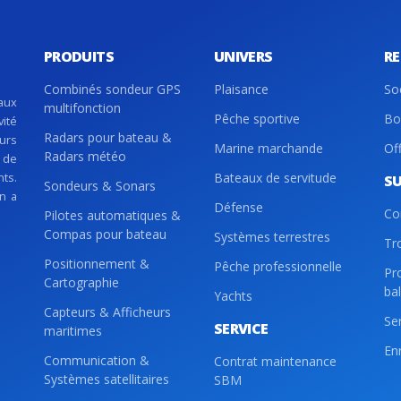
PRODUITS
UNIVERS
R
Combinés sondeur GPS
Plaisance
So
aux
multifonction
Pêche sportive
Bo
vité
Radars pour bateau &
eurs
Marine marchande
Of
Radars météo
 de
nts.
Bateaux de servitude
S
Sondeurs & Sonars
on a
Défense
Co
Pilotes automatiques &
Compas pour bateau
Systèmes terrestres
Tr
Positionnement &
Pêche professionnelle
Pr
Cartographie
ba
Yachts
Capteurs & Afficheurs
Se
SERVICE
maritimes
En
Communication &
Contrat maintenance
Systèmes satellitaires
SBM