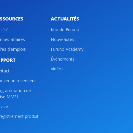
ESSOURCES
ACTUALITÉS
ciété
Monde Furuno
nnes-affaires
Nouveautés
fres d'emplois
Furuno Academy
Évènements
UPPORT
Vidéos
ntact
ouver un revendeur
ogrammation de
lise MMSI
rvice
registrement produit