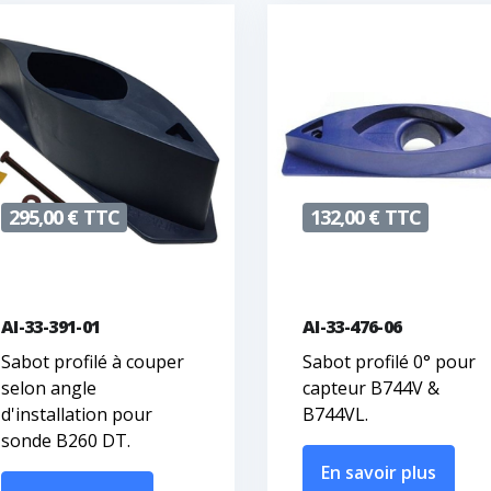
295,00 € TTC
132,00 € TTC
AI-33-391-01
AI-33-476-06
Sabot profilé à couper
Sabot profilé 0° pour
selon angle
capteur B744V &
d'installation pour
B744VL.
sonde B260 DT.
En savoir plus