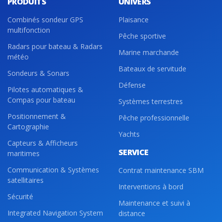
PRODUITS
UNIVERS
Combinés sondeur GPS
Plaisance
multifonction
Pêche sportive
Radars pour bateau & Radars
Marine marchande
météo
Bateaux de servitude
Sondeurs & Sonars
Défense
Pilotes automatiques &
Compas pour bateau
Systèmes terrestres
Positionnement &
Pêche professionnelle
Cartographie
Yachts
Capteurs & Afficheurs
SERVICE
maritimes
Communication & Systèmes
Contrat maintenance SBM
satellitaires
Interventions à bord
Sécurité
Maintenance et suivi à
Integrated Navigation System
distance