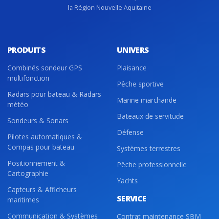
la Région Nouvelle Aquitaine
PRODUITS
UNIVERS
Combinés sondeur GPS
Plaisance
multifonction
Pêche sportive
Radars pour bateau & Radars
Marine marchande
météo
Bateaux de servitude
Sondeurs & Sonars
Défense
Pilotes automatiques &
Compas pour bateau
Systèmes terrestres
Positionnement &
Pêche professionnelle
Cartographie
Yachts
Capteurs & Afficheurs
SERVICE
maritimes
Communication & Systèmes
Contrat maintenance SBM