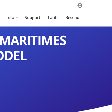
Info
Support
Tarifs
Réseau
MARITIMES
ODEL