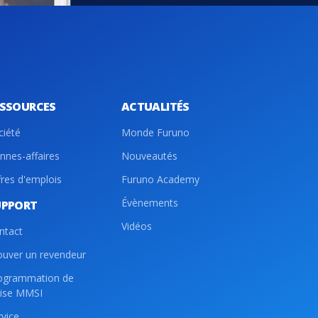
ESSOURCES
ACTUALITÉS
ciété
Monde Furuno
nnes-affaires
Nouveautés
fres d'emplois
Furuno Academy
Évènements
UPPORT
Vidéos
ntact
ouver un revendeur
ogrammation de
lise MMSI
rvice