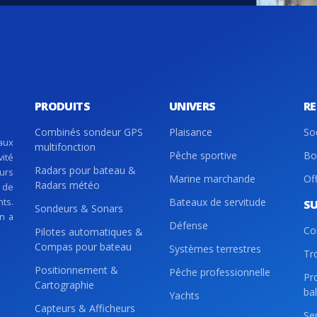
PRODUITS
UNIVERS
R
Combinés sondeur GPS
Plaisance
So
aux
multifonction
Pêche sportive
Bo
vité
Radars pour bateau &
eurs
Marine marchande
Of
Radars météo
 de
nts.
Bateaux de servitude
S
Sondeurs & Sonars
on a
Défense
Co
Pilotes automatiques &
Compas pour bateau
Systèmes terrestres
Tr
Positionnement &
Pêche professionnelle
Pr
Cartographie
ba
Yachts
Capteurs & Afficheurs
Se