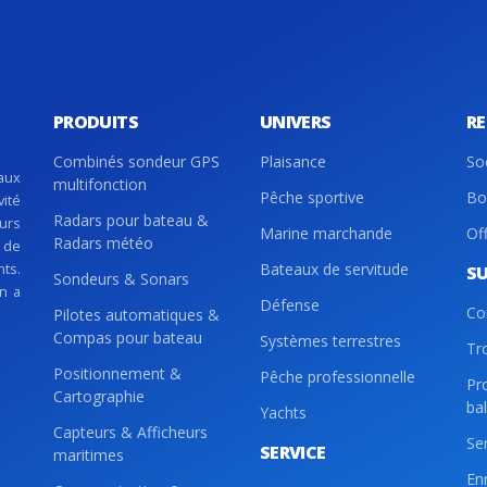
PRODUITS
UNIVERS
R
Combinés sondeur GPS
Plaisance
So
aux
multifonction
Pêche sportive
Bo
vité
Radars pour bateau &
eurs
Marine marchande
Of
Radars météo
 de
nts.
Bateaux de servitude
S
Sondeurs & Sonars
on a
Défense
Co
Pilotes automatiques &
Compas pour bateau
Systèmes terrestres
Tr
Positionnement &
Pêche professionnelle
Pr
Cartographie
ba
Yachts
Capteurs & Afficheurs
Se
SERVICE
maritimes
En