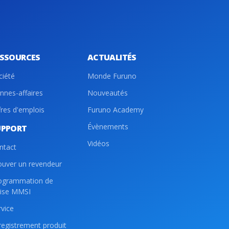
ESSOURCES
ACTUALITÉS
ciété
Monde Furuno
nnes-affaires
Nouveautés
fres d'emplois
Furuno Academy
Évènements
UPPORT
Vidéos
ntact
ouver un revendeur
ogrammation de
lise MMSI
rvice
registrement produit