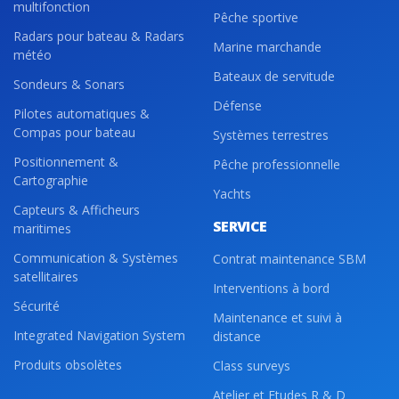
multifonction
Pêche sportive
Radars pour bateau & Radars
Marine marchande
météo
Bateaux de servitude
Sondeurs & Sonars
Défense
Pilotes automatiques &
Compas pour bateau
Systèmes terrestres
Positionnement &
Pêche professionnelle
Cartographie
Yachts
Capteurs & Afficheurs
SERVICE
maritimes
Communication & Systèmes
Contrat maintenance SBM
satellitaires
Interventions à bord
Sécurité
Maintenance et suivi à
Integrated Navigation System
distance
Produits obsolètes
Class surveys
Atelier et Etudes R & D