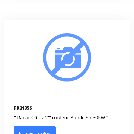
FR2135S
" Radar CRT 21"" couleur Bande S / 30kW "
En savoir plus