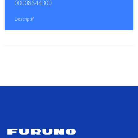
00008644300
Descriptif