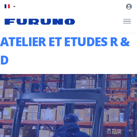
ATELIER ET ETUDES R &
D