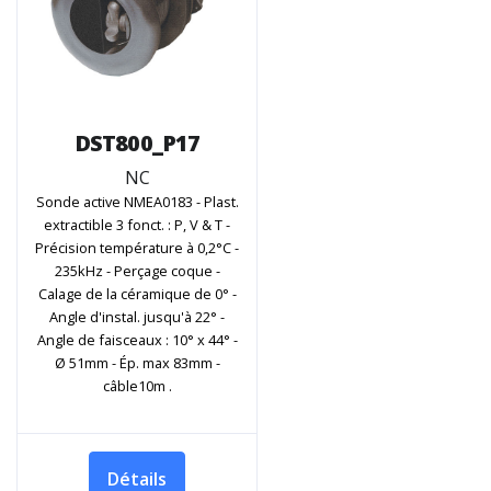
DST800_P17
NC
Sonde active NMEA0183 - Plast.
extractible 3 fonct. : P, V & T -
Précision température à 0,2°C -
235kHz - Perçage coque -
Calage de la céramique de 0° -
Angle d'instal. jusqu'à 22° -
Angle de faisceaux : 10° x 44° -
Ø 51mm - Ép. max 83mm -
câble10m .
Détails