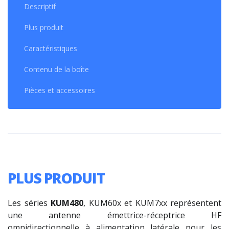
Descriptif
Plus produit
Caractéristiques
Contenu de la boîte
Pièces et accessoires
PLUS PRODUIT
Les séries
KUM480
, KUM60x et KUM7xx représentent
une antenne émettrice-réceptrice HF
omnidirectionnelle à alimentation latérale pour les