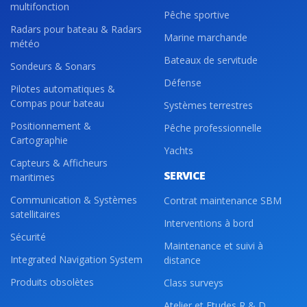
multifonction
Pêche sportive
Radars pour bateau & Radars
Marine marchande
météo
Bateaux de servitude
Sondeurs & Sonars
Défense
Pilotes automatiques &
Compas pour bateau
Systèmes terrestres
Positionnement &
Pêche professionnelle
Cartographie
Yachts
Capteurs & Afficheurs
SERVICE
maritimes
Communication & Systèmes
Contrat maintenance SBM
satellitaires
Interventions à bord
Sécurité
Maintenance et suivi à
Integrated Navigation System
distance
Produits obsolètes
Class surveys
Atelier et Etudes R & D