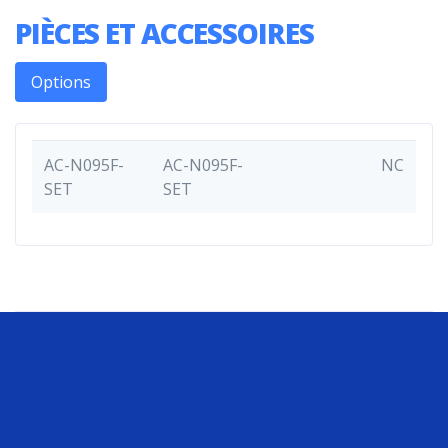
PIÈCES ET ACCESSOIRES
Options
AC-N095F-
AC-N095F-
NC
SET
SET