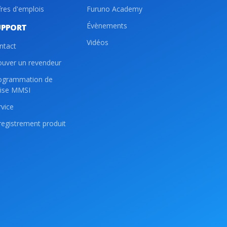
fres d'emplois
Furuno Academy
Évènements
UPPORT
Vidéos
ntact
ouver un revendeur
ogrammation de
lise MMSI
rvice
registrement produit