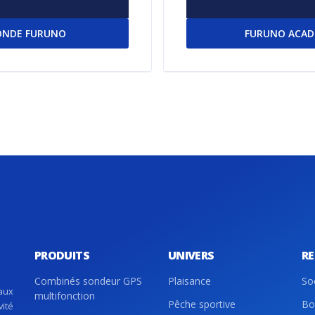
NDE FURUNO
FURUNO ACA
PRODUITS
UNIVERS
R
Combinés sondeur GPS
Plaisance
So
aux
multifonction
Pêche sportive
Bo
vité