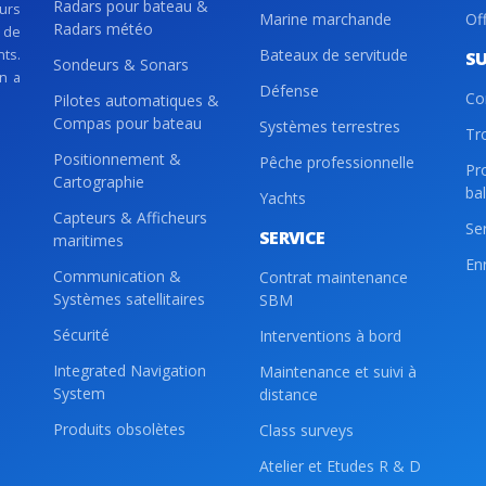
Radars pour bateau &
eurs
Marine marchande
Of
Radars météo
 de
nts.
Bateaux de servitude
S
Sondeurs & Sonars
on a
Défense
Co
Pilotes automatiques &
Compas pour bateau
Systèmes terrestres
Tr
Positionnement &
Pêche professionnelle
Pr
Cartographie
ba
Yachts
Capteurs & Afficheurs
Se
SERVICE
maritimes
En
Communication &
Contrat maintenance
Systèmes satellitaires
SBM
Sécurité
Interventions à bord
Integrated Navigation
Maintenance et suivi à
System
distance
Produits obsolètes
Class surveys
Atelier et Etudes R & D