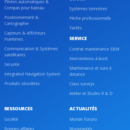
Pilotes automatiques &
Compas pour bateau
Systèmes terrestres
Positionnement &
Pêche professionnelle
Cartographie
Yachts
Capteurs & Afficheurs
SERVICE
maritimes
Communication & Systèmes
Contrat maintenance SBM
satellitaires
Interventions à bord
Sécurité
Maintenance et suivi à
Integrated Navigation System
distance
Produits obsolètes
Class surveys
Atelier et Etudes R & D
RESSOURCES
ACTUALITÉS
Société
Monde Furuno
Bonnes-affaires
Nouveautés