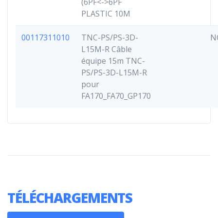
(6PF<->6PF
PLASTIC 10M
00117311010
TNC-PS/PS-3D-
N
L15M-R Câble
équipe 15m TNC-
PS/PS-3D-L15M-R
pour
FA170_FA70_GP170
TÉLÉCHARGEMENTS