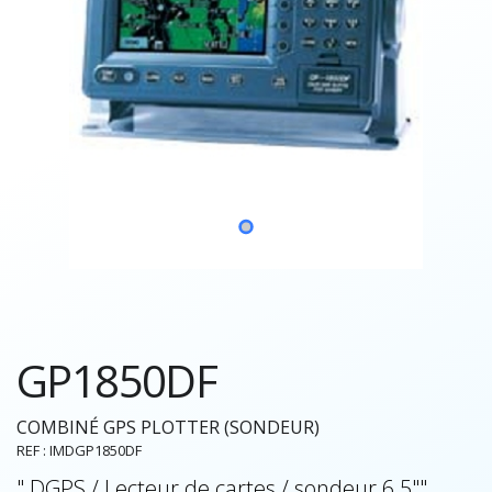
GP1850DF
COMBINÉ GPS PLOTTER (SONDEUR)
REF : IMDGP1850DF
" DGPS / Lecteur de cartes / sondeur 6.5""