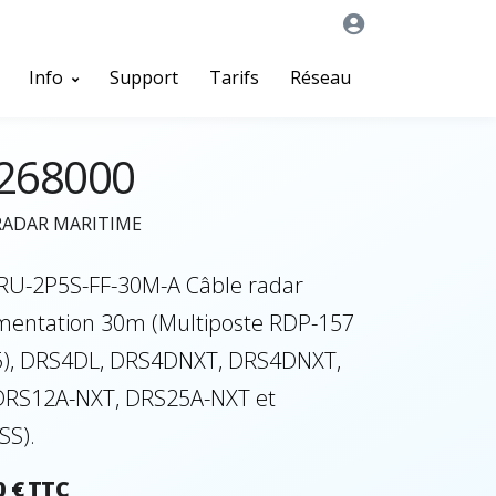
Info
Support
Tarifs
Réseau
268000
RADAR MARITIME
RU-2P5S-FF-30M-A Câble radar
imentation 30m (Multiposte RDP-157
), DRS4DL, DRS4DNXT, DRS4DNXT,
DRS12A-NXT, DRS25A-NXT et
SS).
0 € TTC