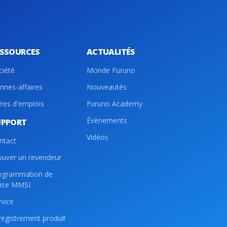
ESSOURCES
ACTUALITÉS
ciété
Monde Furuno
nnes-affaires
Nouveautés
fres d'emplois
Furuno Academy
Évènements
UPPORT
Vidéos
ntact
ouver un revendeur
ogrammation de
lise MMSI
rvice
registrement produit