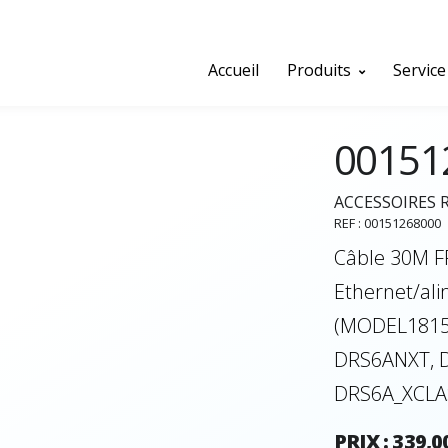
Accueil
Produits
Service
00151
ACCESSOIRES 
REF : 00151268000
Câble 30M F
Ethernet/al
(MODEL1815
DRS6ANXT, 
DRS6A_XCLA
PRIX : 339,0