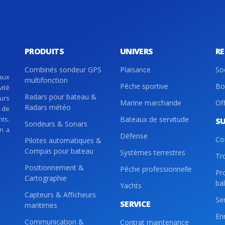
PRODUITS
UNIVERS
R
Combinés sondeur GPS
Plaisance
So
aux
multifonction
Pêche sportive
Bo
vité
Radars pour bateau &
eurs
Marine marchande
Of
Radars météo
 de
nts.
Bateaux de servitude
S
Sondeurs & Sonars
on a
Défense
Co
Pilotes automatiques &
Compas pour bateau
Systèmes terrestres
Tr
Positionnement &
Pêche professionnelle
Pr
Cartographie
ba
Yachts
Capteurs & Afficheurs
Se
SERVICE
maritimes
En
Communication &
Contrat maintenance