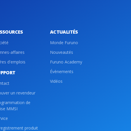
ESSOURCES
ACTUALITÉS
ciété
Monde Furuno
nnes-affaires
Nouveautés
fres d'emplois
Furuno Academy
Évènements
UPPORT
Vidéos
ntact
ouver un revendeur
ogrammation de
lise MMSI
rvice
registrement produit