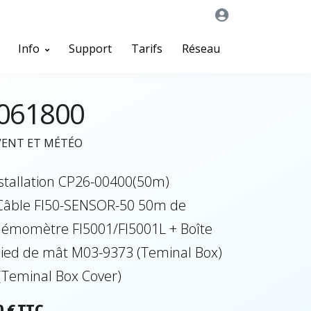
Info
Support
Tarifs
Réseau
061800
VENT ET MÉTÉO
nstallation CP26-00400(50m)
 Câble FI50-SENSOR-50 50m de
némomètre FI5001/FI5001L + Boîte
 pied de mât M03-9373 (Teminal Box)
(Teminal Box Cover)
0 € TTC