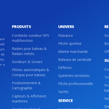
PRODUITS
UNIVERS
R
Combinés sondeur GPS
Plaisance
So
aux
multifonction
Pêche sportive
Bo
vité
Radars pour bateau &
eurs
Marine marchande
Of
Radars météo
 de
nts.
Bateaux de servitude
S
Sondeurs & Sonars
on a
Défense
Co
Pilotes automatiques &
Compas pour bateau
Systèmes terrestres
Tr
Positionnement &
Pêche professionnelle
Pr
Cartographie
ba
Yachts
Capteurs & Afficheurs
Se
SERVICE
maritimes
En