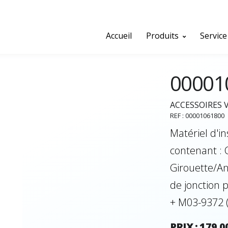
Accueil
Produits
Service
00001
ACCESSOIRES 
REF : 00001061800
Matériel d'i
contenant :
Girouette/A
de jonction
+ M03-9372 
PRIX : 179,0