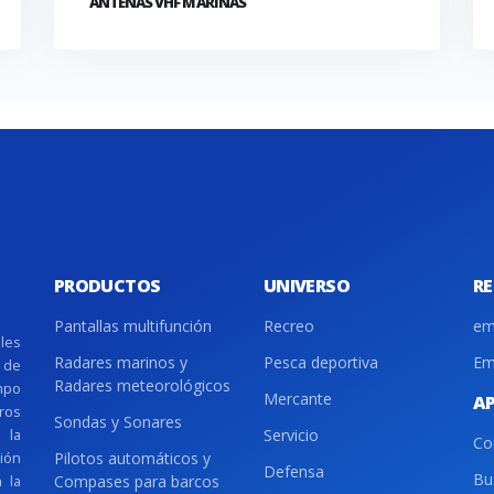
ANTENAS VHF MARINAS
PRODUCTOS
UNIVERSO
R
Pantallas multifunción
Recreo
em
les
Radares marinos y
Pesca deportiva
Em
d de
Radares meteorológicos
mpo
Mercante
A
ros
Sondas y Sonares
 la
Servicio
Co
ción
Pilotos automáticos y
Defensa
Bu
 la
Compases para barcos