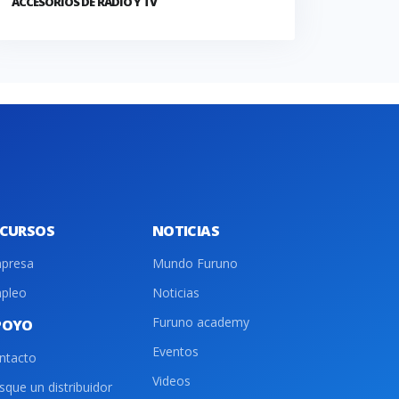
ACCESORIOS DE RADIO Y TV
ECURSOS
NOTICIAS
presa
Mundo Furuno
pleo
Noticias
Furuno academy
POYO
Eventos
ntacto
Videos
sque un distribuidor