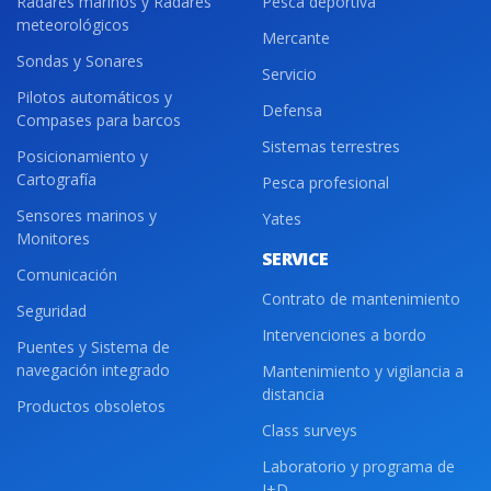
Radares marinos y Radares
Pesca deportiva
meteorológicos
Mercante
Sondas y Sonares
Servicio
Pilotos automáticos y
Defensa
Compases para barcos
Sistemas terrestres
Posicionamiento y
Cartografía
Pesca profesional
Sensores marinos y
Yates
Monitores
SERVICE
Comunicación
Contrato de mantenimiento
Seguridad
Intervenciones a bordo
Puentes y Sistema de
navegación integrado
Mantenimiento y vigilancia a
distancia
Productos obsoletos
Class surveys
Laboratorio y programa de
I+D